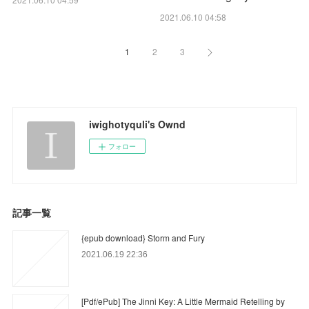
2021.06.10 04:58
1
2
3
iwighotyquli's Ownd
フォロー
記事一覧
{epub download} Storm and Fury
2021.06.19 22:36
[Pdf/ePub] The Jinni Key: A Little Mermaid Retelling by